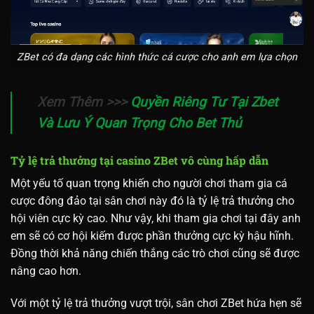
ZBet có đa dạng các hình thức cá cược cho anh em lựa chọn
Xem Thêm >>>
Quyền Riêng Tư Tại Zbet
Và Lưu Ý Quan Trọng Cho Bet Thủ
Tỷ lệ trả thưởng tại casino ZBet vô cùng hấp dẫn
Một yếu tố quan trọng khiến cho người chơi tham gia cá
cược đông đảo tại sân chơi này đó là tỷ lệ trả thưởng cho
hội viên cực kỳ cao. Như vậy, khi tham gia chơi tại đây anh
em sẽ có cơ hội kiếm được phần thưởng cực kỳ hậu hĩnh.
Đồng thời khả năng chiến thắng các trò chơi cũng sẽ được
nâng cao hơn.
Với một tỷ lệ trả thưởng vượt trội, sân chơi ZBet hứa hẹn sẽ