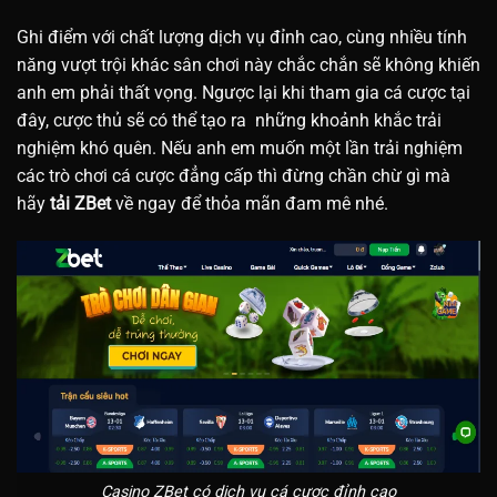
Ghi điểm với chất lượng dịch vụ đỉnh cao, cùng nhiều tính
năng vượt trội khác sân chơi này chắc chắn sẽ không khiến
anh em phải thất vọng. Ngược lại khi tham gia cá cược tại
đây, cược thủ sẽ có thể tạo ra những khoảnh khắc trải
nghiệm khó quên. Nếu anh em muốn một lần trải nghiệm
các trò chơi cá cược đẳng cấp thì đừng chần chừ gì mà
hãy
tải ZBet
về ngay để thỏa mãn đam mê nhé.
Casino ZBet có dịch vụ cá cược đỉnh cao