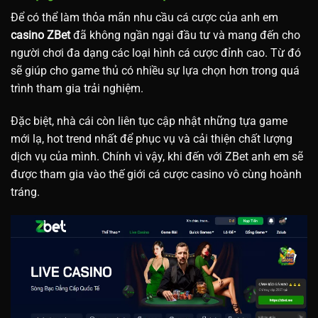
Để có thể làm thỏa mãn nhu cầu cá cược của anh em
casino ZBet
đã không ngần ngại đầu tư và mang đến cho
người chơi đa dạng các loại hình cá cược đỉnh cao. Từ đó
sẽ giúp cho game thủ có nhiều sự lựa chọn hơn trong quá
trình tham gia trải nghiệm.
Đặc biệt, nhà cái còn liên tục cập nhật những tựa game
mới lạ, hot trend nhất để phục vụ và cải thiện chất lượng
dịch vụ của mình. Chính vì vậy, khi đến với ZBet anh em sẽ
được tham gia vào thế giới cá cược casino vô cùng hoành
tráng.