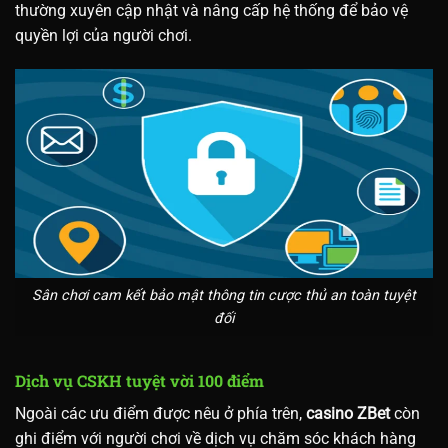
thường xuyên cập nhật và nâng cấp hệ thống để bảo vệ
quyền lợi của người chơi.
Sân chơi cam kết bảo mật thông tin cược thủ an toàn tuyệt
đối
Dịch vụ CSKH tuyệt vời 100 điểm
Ngoài các ưu điểm được nêu ở phía trên,
casino ZBet
còn
ghi điểm với người chơi về dịch vụ chăm sóc khách hàng