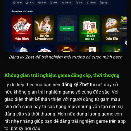
Đăng ký Zbet để trải nghiệm môi trường cá cược minh bạch
Không gian trải nghiệm game đẳng cấp, thời thượng
Lý do tiếp theo mà bạn nên
đăng ký Zbet
thì nơi đây sở
hữu không gian trải nghiệm game vô cùng đặc sắc. Với
giao diện thiết kế thân thiện với người dùng từ gam màu
cho đến cách bày trí các hạng mục nhưng vẫn tạo nên sự
đẳng cấp và thời thượng. Hơn nữa dung lượng game còn
rất nhẹ nhàng giúp bạn dễ dàng trải nghiệm game trên app
tại bất kỳ nơi đâu.