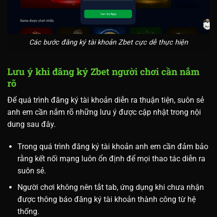
Các bước đăng ký tài khoản Zbet cực dễ thực hiện
Lưu ý khi đăng ký Zbet người chơi cần nắm
rõ
Để quá trình đăng ký tài khoản diễn ra thuận tiện, suôn sẻ
anh em cần nắm rõ những lưu ý được cập nhật trong nội
dung sau đây.
Trong quá trình đăng ký tài khoản anh em cần đảm bảo
rằng kết nối mạng luôn ổn định để mọi thao tác diễn ra
suôn sẻ.
Người chơi không nên tắt tab, ứng dụng khi chưa nhận
được thông báo đăng ký tài khoản thành công từ hệ
thống.