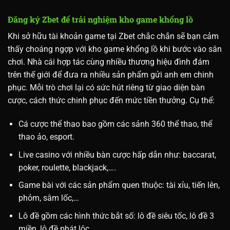
Đăng ký Zbet để trải nghiệm kho game khổng lồ
Khi sở hữu tài khoản game tại Zbet chắc chắn sẽ bạn cảm
thấy choáng ngợp với kho game khổng lồ khi bước vào sân
chơi. Nhà cái hợp tác cùng nhiều thương hiệu đình đám
trên thế giới để đưa ra nhiều sản phẩm gửi anh em chinh
phục. Mỗi trò chơi lại có sức hút riêng từ giao diện bàn
cược, cách thức chinh phục đến mức tiền thưởng. Cụ thể:
Cá cược thể thao bao gồm các sảnh 360 thể thao, thể
thao ảo, esport.
Live casino với nhiều bàn cược hấp dẫn như: baccarat,
poker, roulette, blackjack,….
Game bài với các sản phẩm quen thuộc: tài xỉu, tiến lên,
phỏm, sâm lốc,…
Lô đề gồm các hình thức bắt số: lô đề siêu tốc, lô đề 3
miền, lô đề phát lộc.