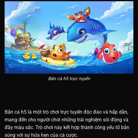
Bắn cá h5 trực tuyến
Bắn cá h5 là một trò chơi trực tuyến độc đáo và hấp dẫn,
mang đến cho người chơi những trải nghiệm sôi động và
đầy màu sắc. Trò chơi này kết hợp thành công yếu tố bắn
súng với sự hứa hẹn của cá cược.