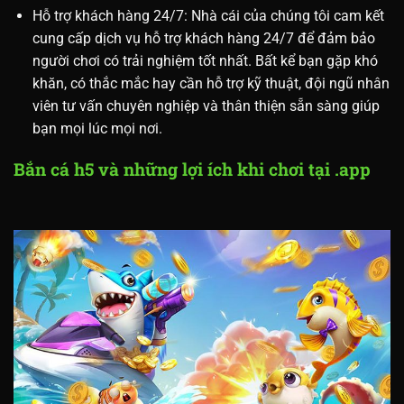
Hỗ trợ khách hàng 24/7: Nhà cái của chúng tôi cam kết
cung cấp dịch vụ hỗ trợ khách hàng 24/7 để đảm bảo
người chơi có trải nghiệm tốt nhất. Bất kể bạn gặp khó
khăn, có thắc mắc hay cần hỗ trợ kỹ thuật, đội ngũ nhân
viên tư vấn chuyên nghiệp và thân thiện sẵn sàng giúp
bạn mọi lúc mọi nơi.
Bắn cá h5 và những lợi ích khi chơi tại .app