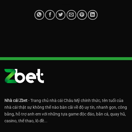
Nhà cái Zbet
- Trang chủ nhà cái Châu Mỹ chính thức, tên tuổi của
nhà cái thật sự không thể nào bàn cãi về độ uy tín, nhanh gọn, công
bằng, hỗ trợ anh em với những tựa game độc đáo, bắn cá, quay hũ,
casino, thể thao, lô đề...