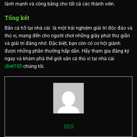
lành mạnh và công bằng cho tất cả các thành viên.
Tổng kết
Bắn cá h5 tại nhà cái
là một trải nghiệm giải trí độc đáo và
thú vị, mang đến cho người chơi những giây phút thư giãn
và giải trí đáng nhớ. Đặc biệt, bạn còn có cơ hội giành
được những phần thưởng hấp dẫn. Hãy tham gia đăng ký
ngay và khám phá thế giới săn cá thú vị tại nhà cái
zbet100
chúng tôi.
SEO