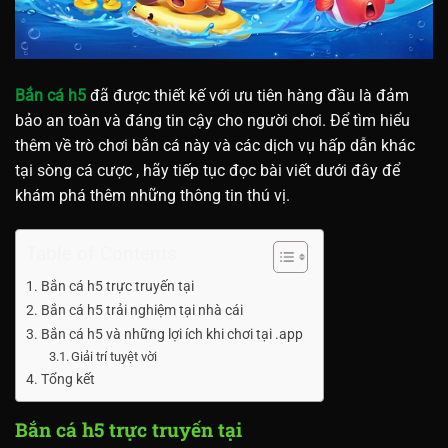
Bắn cá h5
đã được thiết kế với ưu tiên hàng đầu là đảm
bảo an toàn và đáng tin cậy cho người chơi. Để tìm hiểu
thêm về trò chơi bắn cá này và các dịch vụ hấp dẫn khác
tại sòng cá cược , hãy tiếp tục đọc bài viết dưới đây để
khám phá thêm những thông tin thú vị.
Table of Contents
Bắn cá h5 trực truyến tại
Bắn cá h5 trải nghiệm tại nhà cái
Bắn cá h5 và những lợi ích khi chơi tại .app
Giải trí tuyệt vời
Tổng kết
Bắn cá h5 trực truyến tại