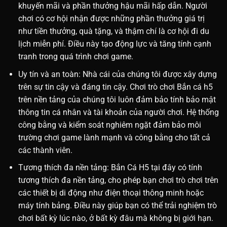
khuyến mãi và phần thưởng hậu mãi hấp dẫn. Người
chơi có cơ hội nhận được những phần thưởng giá trị
như tiền thưởng, quà tặng, và thậm chí là cơ hội đi du
lịch miễn phí. Điều này tạo động lực và tăng tính cạnh
tranh trong quá trình chơi game.
Uy tín và an toàn: Nhà cái của chúng tôi được xây dựng
trên sự tin cậy và đáng tin cậy. Chơi trò chơi Bắn cá h5
trên nền tảng của chúng tôi luôn đảm bảo tính bảo mật
thông tin cá nhân và tài khoản của người chơi. Hệ thống
công bằng và kiểm soát nghiêm ngặt đảm bảo môi
trường chơi game lành mạnh và công bằng cho tất cả
các thành viên.
Tương thích đa nền tảng: Bắn Cá H5 tại đây có tính
tương thích đa nền tảng, cho phép bạn chơi trò chơi trên
các thiết bị di động như điện thoại thông minh hoặc
máy tính bảng. Điều này giúp bạn có thể trải nghiệm trò
chơi bất kỳ lúc nào, ở bất kỳ đâu mà không bị giới hạn.