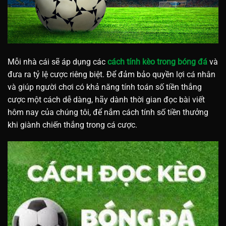
Mỗi nhà cái sẽ áp dụng các
cách tính kèo trong bóng đá
và
đưa ra tỷ lệ cược riêng biệt. Để đảm bảo quyền lợi cá nhân
và giúp người chơi có khả năng tính toán số tiền thắng
cược một cách dễ dàng, hãy dành thời gian đọc bài viết
hôm nay của chúng tôi, để nắm cách tính số tiền thưởng
khi giành chiến thắng trong cá cược.