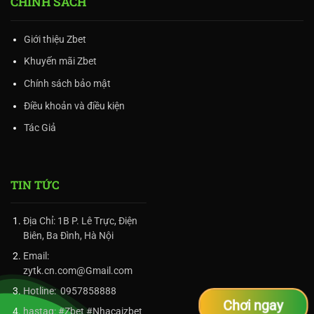
CHÍNH SÁCH
Giới thiệu Zbet
Khuyến mãi Zbet
Chính sách bảo mật
Điều khoản và điều kiện
Tác Giả
TIN TỨC
Địa Chỉ: 1B P. Lê Trực, Điện
Biên, Ba Đình, Hà Nội
Email:
zytk.cn.com@Gmail.com
Hotline: 0957858888
Chơi ngay
hastag: #Zbet #Nhacaizbet